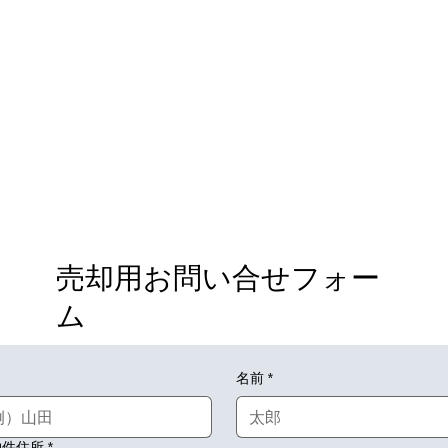
売却用​お問い合せフォー
ム​
名前
*
物件住所
*