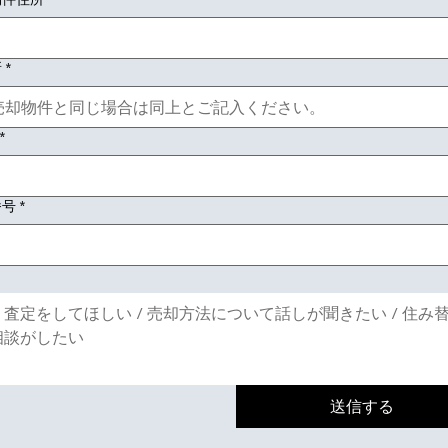
所
*
*
番号
*
送信する