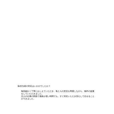
Q.担当者の対応はいかがでしたか？
毎回細かく丁寧におしえていただき、私たちの意見を尊重しながら、物件の提案
をしていただきました。
​主人の仕事の関係で連絡が遅い時間でも、すぐ対応いただき安心して任せること
ができました。